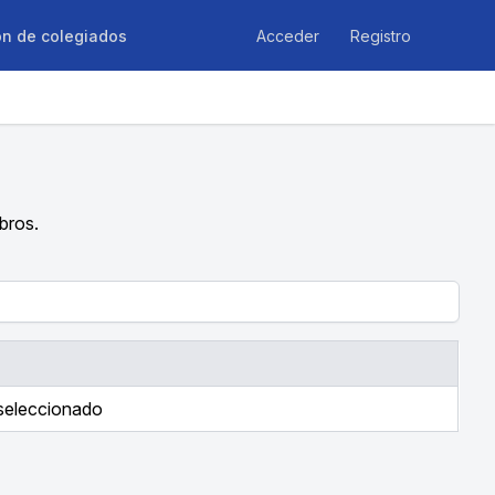
ón de colegiados
Acceder
Registro
bros.
 seleccionado