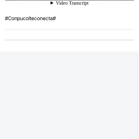
#Conpucolteconecta#